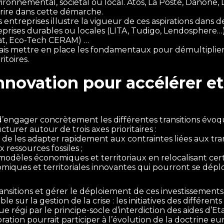
vironnemental, sociétal ou local. Atos, La Poste, Danone
crire dans cette démarche.
 entreprises illustre la vigueur de ces aspirations dans 
treprises durables ou locales (LITA, Tudigo, Lendosphere…
mat, Eco-Tech CERAM) …
ormais mettre en place les fondamentaux pour démultiplier c
itoires.
’innovation pour accélérer e
d’engager concrètement les différentes transitions évo
cturer autour de trois axes prioritaires :
de les adapter rapidement aux contraintes liées aux tran
ressources fossiles ;
modèles économiques et territoriaux en relocalisant certai
nomiques et territoriales innovantes qui pourront se dép
ansitions et gérer le déploiement de ces investissement
sur la gestion de la crise : les initiatives des différen
égi par le principe-socle d’interdiction des aides d’Etat
tion pourrait participer à l’évolution de la doctrine e