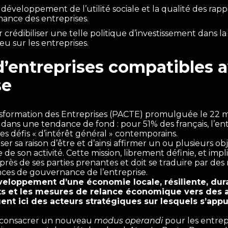
 développement de l’utilité sociale et la qualité des rappo
mance des entreprises.
r crédibiliser une telle politique d’investissement dans 
ieu sur les entreprises.
’entreprises compatibles a
se
ansformation des Entreprises (PACTE) promulguée le 22 mai
it dans une tendance de fond : pour 51% des français, l’ent
s défis « d’intérêt général » contemporains.
ser sa raison d’être et d’ainsi affirmer un ou plusieurs o
e son activité. Cette mission, librement définie, et impl
rès de ses parties prenantes et doit se traduire par des m
nces de gouvernance de l’entreprise.
veloppement d’une économie locale, résiliente, durab
ts et les mesures de relance économique vers des 
ent ici des acteurs stratégiques sur lesquels s’appu
ent consacrer un nouveau
modus operandi
pour les entrep