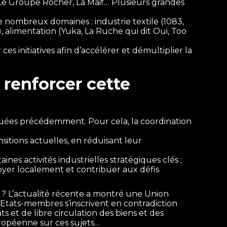
, Le Groupe Rocher, La Maif… Plusieurs grandes
de nombreux domaines : industrie textile (1083,
), alimentation (Yuka, La Ruche qui dit Oui, Too
es initiatives afin d’accélérer et démultiplier la
t renforcer cette
quées précédemment. Pour cela, la coordination
sitions actuelles, en réduisant leur
nes activités industrielles stratégiques clés ;
loyer localement et contribuer aux défis
s ? L’actualité récente a montré une Union
ts Etats-membres s’inscrivent en contradiction
s et de libre circulation des biens et des
uropéenne sur ces sujets…