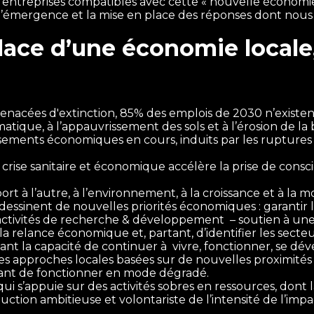
ntreprises compatibles avec cette « nouvelle économie »
 l’émergence et la mise en place des réponses dont nous
place d’une économie locale,
 menacées d'extinction, 85% des emplois de 2030 n’existe
tique, à l’appauvrissement des sols et à l’érosion de la 
rsements économiques en cours, induits par les rupture
crise sanitaire et économique accélère la prise de consc
ort à l’autre, à l’environnement, à la croissance et à l
dessinent de nouvelles priorités économiques : garantir l’
des activités de recherche & développement – soutien à 
 la relance économique et, partant, d’identifier les secteu
ssant la capacité de continuer à vivre, fonctionner, se d
approches locales basées sur de nouvelles proximités 
ant de fonctionner en mode dégradé.
qui s’appuie sur des activités sobres en ressources, dont
uction ambitieuse et volontariste de l’intensité de l’i