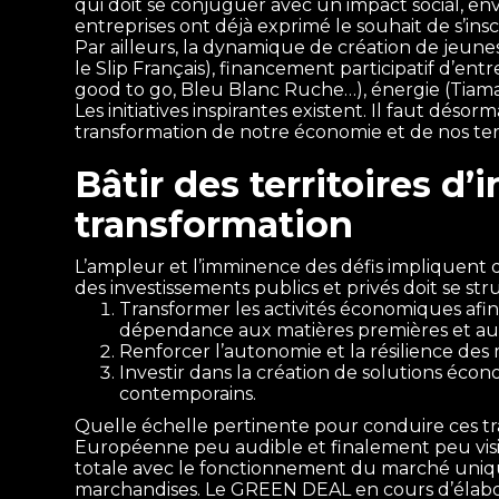
qui doit se conjuguer avec un impact social, en
entreprises ont déjà exprimé le souhait de s’ins
Par ailleurs, la dynamique de création de jeunes
le Slip Français), financement participatif d’en
good to go, Bleu Blanc Ruche…), énergie (Tia
Les initiatives inspirantes existent. Il faut dés
transformation de notre économie et de nos terr
Bâtir des territoires d
transformation
L’ampleur et l’imminence des défis impliquent 
des investissements publics et privés doit se stru
Transformer les activités économiques afin 
dépendance aux matières premières et aux 
Renforcer l’autonomie et la résilience des 
Investir dans la création de solutions éco
contemporains.
Quelle échelle pertinente pour conduire ces tr
Européenne peu audible et finalement peu visible 
totale avec le fonctionnement du marché unique r
marchandises. Le GREEN DEAL en cours d’élabora