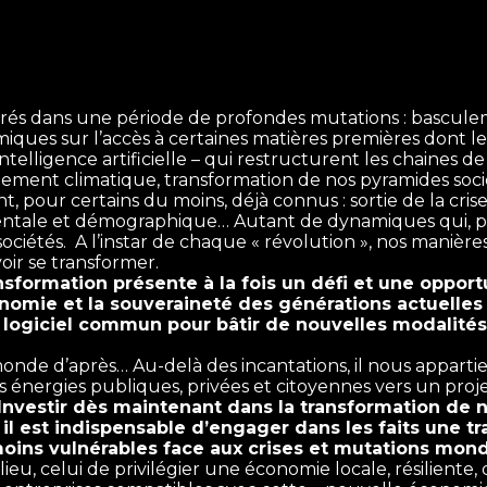
és dans une période de profondes mutations : basculeme
iques sur l’accès à certaines matières premières dont l
elligence artificielle – qui restructurent les chaines de
ement climatique, transformation de nos pyramides s
nt, pour certains du moins, déjà connus : sortie de la cri
entale et démographique… Autant de dynamiques qui, p
 sociétés. A l’instar de chaque « révolution », nos mani
oir se transformer.
sformation présente à la fois un défi et une opportu
onomie et la souveraineté des générations actuelles 
 logiciel commun pour bâtir de nouvelles modalités 
de d’après… Au-delà des incantations, il nous apparti
 énergies publiques, privées et citoyennes vers un projet
 Investir dès maintenant dans la transformation de n
 il est indispensable d’engager dans les faits une 
moins vulnérables face aux crises et mutations mondi
ieu, celui de privilégier une économie locale, résiliente,