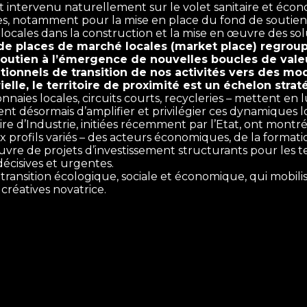
st intervenu naturellement sur le volet sanitaire et écon
ires, notamment pour la mise en place du fond de soutien 
 locales dans la construction et la mise en œuvre des sol
de places de marché locales (market place) regrou
 soutien à l’émergence de nouvelles boucles de valeu
ionnels de transition de nos activités vers des mod
ielle, le territoire de proximité est un échelon strat
monnaies locales, circuits courts, recycleries – mettent en 
ent désormais d’amplifier et privilégier ces dynamiques lo
re d’Industrie, initiées récemment par l’Etat, ont montré
profils variés – des acteurs économiques, de la formation
œuvre de projets d’investissement structurants pour les te
écisives et urgentes.
 transition écologique, sociale et économique, qui mobili
créatives novatrice.