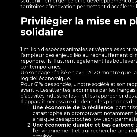
soutenir l’émergence et le développement des e
territoires d’innovation permettant d’accélérer
Privilégier la mise en 
solidaire
1 million d’espèces animales et végétales sont
l’ampleur des enjeux liés au réchauffement clima
répondre. Ils illustrent également les bouleve
contemporaines.
Un sondage réalisé en avril 2020 montre que la 
logiciel économique.
Pour 61% des sondés, « notre société et son rapp
avant ». Les attentes exprimées par les français 
d’activités industrielles – et les rapprocher 
Il apparaît nécessaire de définir les principes de
Une économie de la résilience
, garanti
catastrophe en promouvant notamment les 
ainsi que des approches low tech permett
Une économie durable et bas carbone
l’environnement​ et qui recherche une réd
activités.