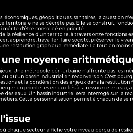
s, économiques, géopolitiques, sanitaires, la question n'e
nce territoriale ne se décrète pas. Elle se construit, fonc
 mérite d'être consolidé en priorité.
de la résilience d'un territoire, à travers onze fonctions e
cer, apprendre, travailler, faire société, préserver le viva
 une restitution graphique immédiate. Le tout en moins 
as une moyenne arithmétiqu
njeux. Une métropole péri-urbaine n'affronte pas les mêm
u qu'un bassin industriel en reconversion. C'est pourquo
estions et la pondération des enjeux dans la restitution f
er en priorité les enjeux liés à la ressource en eau, à 
des eaux. Un bassin industriel sera interrogé sur la reco
tiers. Cette personnalisation permet à chacun de se re
l'issue
, où chaque secteur affiche votre niveau perçu de résili